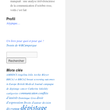
manquait : une analyse irrévérencieuse
de la communication d’octobre rose,
voilà c’est fait
Profil
Atypique....
Un livre pour quoi et pour qui ?
Tweets de @RCampergue
Mots clés
AMHDCS
Angelina Jolie
Archie Bleyer
BRCA1 et BRCA2
breast screening outcomes
in Europe
British Medical Journal
campagne
de dépistage
cancer
Catherine Sokolsky
conflits
communication
catégories
d'intérêt
droit
Dominique Gros
d'expression
Droits d'auteur
décision
dépistage
décryptage