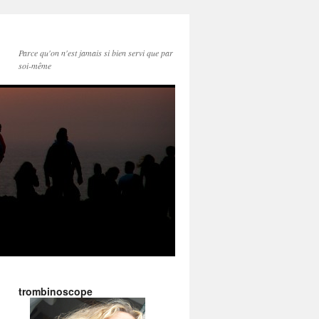
Parce qu'on n'est jamais si bien servi que par
soi-même
trombinoscope