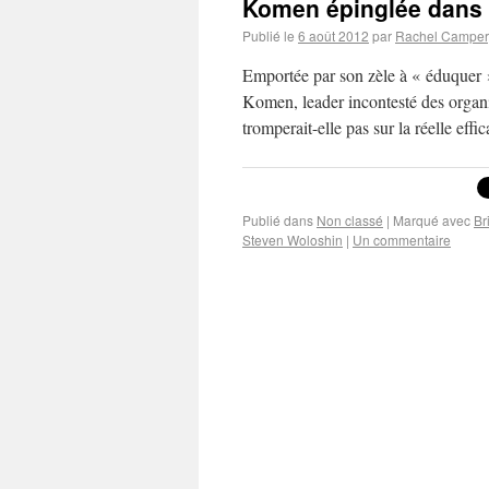
Komen épinglée dans
Publié le
6 août 2012
par
Rachel Campe
Emportée par son zèle à « éduquer 
Komen, leader incontesté des organis
tromperait-elle pas sur la réelle eff
Publié dans
Non classé
|
Marqué avec
Br
Steven Woloshin
|
Un commentaire