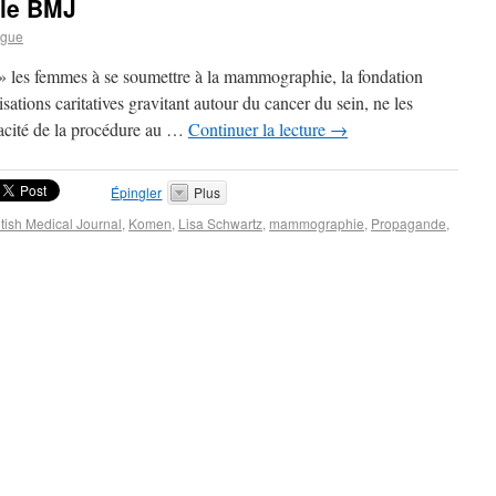
 le BMJ
rgue
» les femmes à se soumettre à la mammographie, la fondation
ations caritatives gravitant autour du cancer du sein, ne les
icacité de la procédure au …
Continuer la lecture
→
Épingler
Plus
itish Medical Journal
,
Komen
,
Lisa Schwartz
,
mammographie
,
Propagande
,