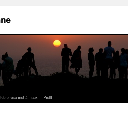
nne
tobre rose mot à maux
Profil