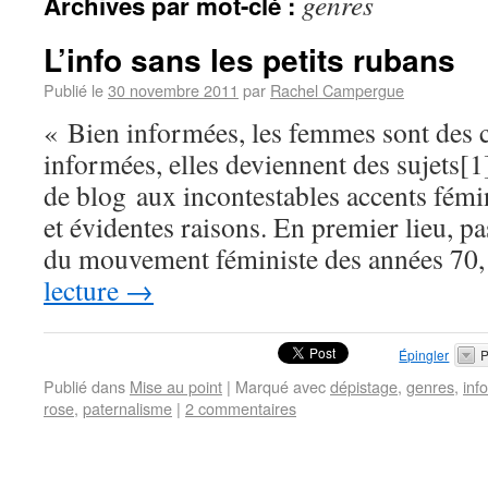
genres
Archives par mot-clé :
L’info sans les petits rubans
Publié le
30 novembre 2011
par
Rachel Campergue
« Bien informées, les femmes sont des 
informées, elles deviennent des sujets
de blog aux incontestables accents fémi
et évidentes raisons. En premier lieu, p
du mouvement féministe des années 7
lecture
→
Épingler
P
Publié dans
Mise au point
|
Marqué avec
dépistage
,
genres
,
inf
rose
,
paternalisme
|
2 commentaires