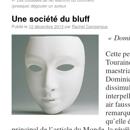
(presque) dégouter un auteur
Une société du bluff
Publié le
12 décembre 2013
par
Rachel Campergue
« Domin
Cette pe
Tourain
maestria
Dominiqu
dissimu
interpel
air faus
remarqua
qu’elle é
principal de l’article du Monde, la révé