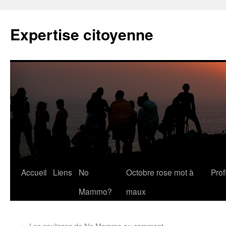
Expertise citoyenne
Accueil
Liens
No
Octobre rose mot à
Profi
Mammo?
maux
←
Les coulisses de No Mammo ou comment