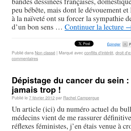
bandes dessinées françaises, domestique 
peu bébête, mais dont le dévouement et l
à la naïveté ont su forcer la sympathie d
d’un bon sens …
Continuer la lecture
Épingler
P
Publié dans
Non classé
|
Marqué avec
conflits d'intérêt
,
droit d'
commentaires
Dépistage du cancer du sein : 
jamais trop !
Publié le
7 février 2012
par
Rachel Campergue
Un article (ici) du numéro actuel du bul
médecins vient de me rassurer définitiv
réflexes féministes, j’en étais venue à cr