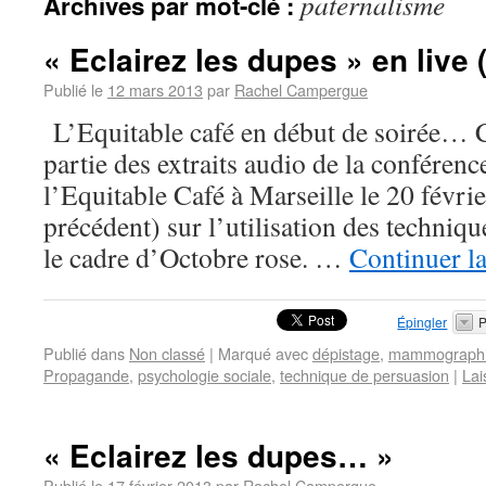
paternalisme
Archives par mot-clé :
« Eclairez les dupes » en live (
Publié le
12 mars 2013
par
Rachel Campergue
L’Equitable café en début de soirée… C
partie des extraits audio de la conféren
l’Equitable Café à Marseille le 20 févrie
précédent) sur l’utilisation des techniq
le cadre d’Octobre rose. …
Continuer la
Épingler
P
Publié dans
Non classé
|
Marqué avec
dépistage
,
mammograph
Propagande
,
psychologie sociale
,
technique de persuasion
|
Lai
« Eclairez les dupes… »
Publié le
17 février 2013
par
Rachel Campergue