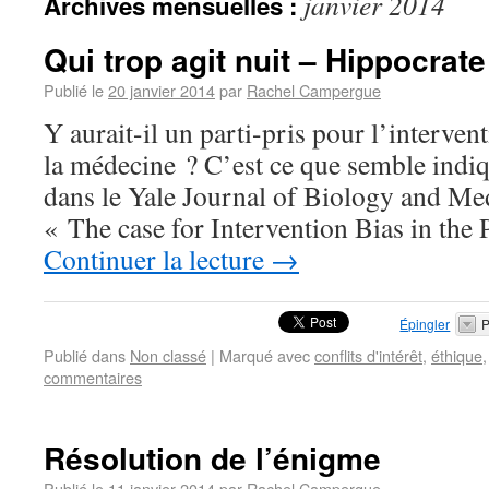
janvier 2014
Archives mensuelles :
Qui trop agit nuit – Hippocrate
Publié le
20 janvier 2014
par
Rachel Campergue
Y aurait-il un parti-pris pour l’interven
la médecine ? C’est ce que semble indiq
dans le Yale Journal of Biology and Med
« The case for Intervention Bias in the 
Continuer la lecture
→
Épingler
P
Publié dans
Non classé
|
Marqué avec
conflits d'intérêt
,
éthique
commentaires
Résolution de l’énigme
Publié le
11 janvier 2014
par
Rachel Campergue