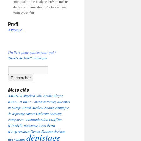
manquait : une analyse irrévérencieuse
de la communication d’octobre rose,
voilà c’est fait
Profil
Atypique....
Un livre pour quoi et pour qui ?
Tweets de @RCampergue
Mots clés
AMHDCS
Angelina Jolie
Archie Bleyer
BRCA1 et BRCA2
breast screening outcomes
in Europe
British Medical Journal
campagne
de dépistage
cancer
Catherine Sokolsky
conflits
communication
catégories
d'intérêt
droit
Dominique Gros
d'expression
Droits d'auteur
décision
dépistage
décryptage