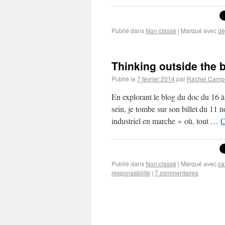
Publié dans
Non classé
|
Marqué avec
dé
Thinking outside the 
Publié le
7 février 2014
par
Rachel Camp
En explorant le blog du doc du 16 à 
sein, je tombe sur son billet du 11 
industriel en marche » où, tout …
C
Publié dans
Non classé
|
Marqué avec
ca
responsabilité
|
7 commentaires