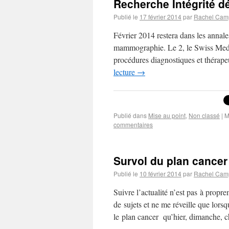
Recherche Intégrité 
Publié le
17 février 2014
par
Rachel Cam
Février 2014 restera dans les ann
mammographie. Le 2, le Swiss Medi
procédures diagnostiques et théra
lecture
→
Publié dans
Mise au point
,
Non classé
|
M
commentaires
Survol du plan cancer
Publié le
10 février 2014
par
Rachel Cam
Suivre l’actualité n’est pas à propre
de sujets et ne me réveille que lorsq
le plan cancer qu’hier, dimanche, 