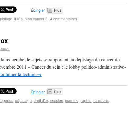
Épingler
Plus
pistage
,
INCa
,
plan cancer 3
|
4 commentaires
box
ergue
la recherche de sujets se rapportant au dépistage du cancer du
novembre 2011 « Cancer du sein : le lobby politico-administrativo-
ontinuer la lecture
→
Épingler
Plus
tégories
,
dépistage
,
droit d'expression
,
mammographie
,
réactions
,