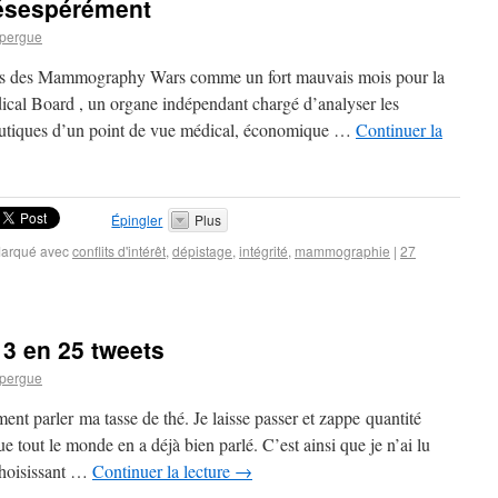
désespérément
pergue
ales des Mammography Wars comme un fort mauvais mois pour la
cal Board , un organe indépendant chargé d’analyser les
peutiques d’un point de vue médical, économique …
Continuer la
Épingler
Plus
arqué avec
conflits d'intérêt
,
dépistage
,
intégrité
,
mammographie
|
27
 3 en 25 tweets
pergue
ment parler ma tasse de thé. Je laisse passer et zappe quantité
ue tout le monde en a déjà bien parlé. C’est ainsi que je n’ai lu
choisissant …
Continuer la lecture
→