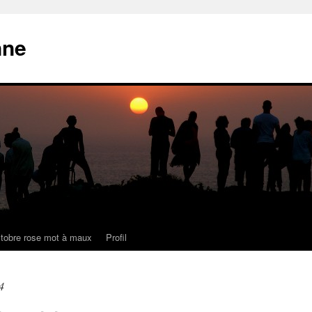
nne
tobre rose mot à maux
Profil
4