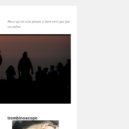
Parce qu'on n'est jamais si bien servi que par
soi-même
trombinoscope