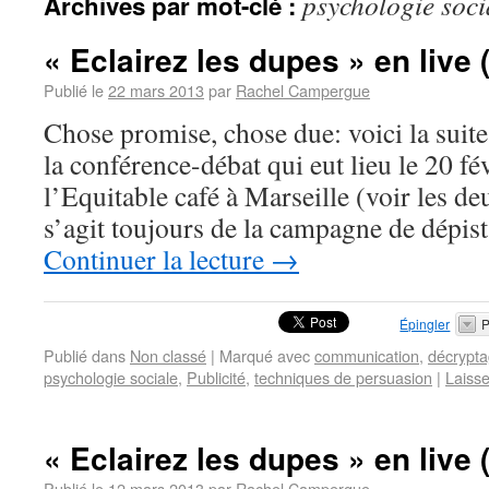
psychologie soci
Archives par mot-clé :
« Eclairez les dupes » en live (
Publié le
22 mars 2013
par
Rachel Campergue
Chose promise, chose due: voici la suite
la conférence-débat qui eut lieu le 20 fé
l’Equitable café à Marseille (voir les de
s’agit toujours de la campagne de dépi
Continuer la lecture
→
Épingler
P
Publié dans
Non classé
|
Marqué avec
communication
,
décrypt
psychologie sociale
,
Publicité
,
techniques de persuasion
|
Laiss
« Eclairez les dupes » en live (
Publié le
12 mars 2013
par
Rachel Campergue