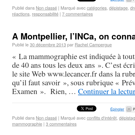
Publié dans
Non classé
|
Marqué avec
catégories
,
dépistage
,
dr
réactions
,
responsabilité
|
7 commentaires
A Montpellier, l’INCa, on conn
Publié le
30 décembre 2013
par
Rachel Campergue
« La mammographie est indiquée à toute
de 40 ans tous les deux ans ». C’est écrit
le site Web www.lecancer.fr dans la rub
qu’il faut savoir », sous rubrique « Pr
Examen ». Rien, …
Continuer la lectu
Épingler
P
Publié dans
Non classé
|
Marqué avec
conflits d'intérêt
,
dépista
mammographie
|
3 commentaires