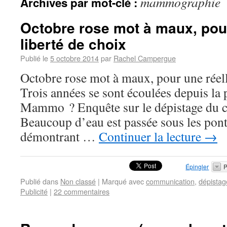
mammographie
Archives par mot-clé :
Octobre rose mot à maux, pour
liberté de choix
Publié le
5 octobre 2014
par
Rachel Campergue
Octobre rose mot à maux, pour une réell
Trois années se sont écoulées depuis la
Mammo ? Enquête sur le dépistage du c
Beaucoup d’eau est passée sous les pon
démontrant …
Continuer la lecture
→
Épingler
P
Publié dans
Non classé
|
Marqué avec
communication
,
dépistag
Publicité
|
22 commentaires