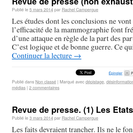
Revue de presse (non exhausti
Publié le
5 mars 2014
par
Rachel Campergue
Les études dont les conclusions ne vont 
l’efficacité de la mammographie font f
d’une attaque en règle de la part des par
C’est logique et de bonne guerre. Ce qu
Continuer la lecture
→
Épingler
P
Publié dans
Non classé
|
Marqué avec
dépistage
,
désinformatio
médias
|
2 commentaires
Revue de presse. (1) Les Etat
Publié le
3 mars 2014
par
Rachel Campergue
Les faits devraient trancher. Ils ne le fo