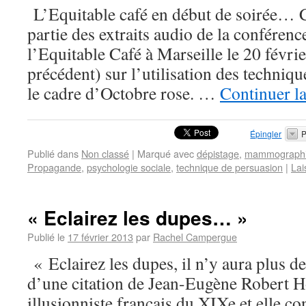
L’Equitable café en début de soirée… C
partie des extraits audio de la conféren
l’Equitable Café à Marseille le 20 févrie
précédent) sur l’utilisation des techniq
le cadre d’Octobre rose. …
Continuer la
Épingler
P
Publié dans
Non classé
|
Marqué avec
dépistage
,
mammograph
Propagande
,
psychologie sociale
,
technique de persuasion
|
Lai
« Eclairez les dupes… »
Publié le
17 février 2013
par
Rachel Campergue
« Eclairez les dupes, il n’y aura plus de
d’une citation de Jean-Eugène Robert H
illusionniste français du XIXe et elle co