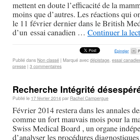
mettent en doute l’efficacité de la ma
moins que d’autres. Les réactions qui on
le 11 février dernier dans le British Me
d’un essai canadien …
Continuer la lec
Épingler
P
Publié dans
Non classé
|
Marqué avec
dépistage
,
essai canadie
presse
|
3 commentaires
Recherche Intégrité désespér
Publié le
17 février 2014
par
Rachel Campergue
Février 2014 restera dans les annales
comme un fort mauvais mois pour la m
Swiss Medical Board , un organe indép
d’analyser les procédures diagnostiques