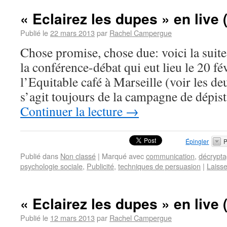
« Eclairez les dupes » en live (
Publié le
22 mars 2013
par
Rachel Campergue
Chose promise, chose due: voici la suite
la conférence-débat qui eut lieu le 20 fé
l’Equitable café à Marseille (voir les de
s’agit toujours de la campagne de dépi
Continuer la lecture
→
Épingler
P
Publié dans
Non classé
|
Marqué avec
communication
,
décrypt
psychologie sociale
,
Publicité
,
techniques de persuasion
|
Laiss
« Eclairez les dupes » en live (
Publié le
12 mars 2013
par
Rachel Campergue