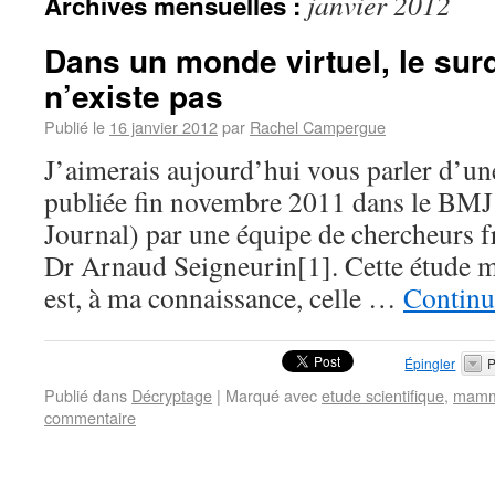
janvier 2012
Archives mensuelles :
Dans un monde virtuel, le sur
n’existe pas
Publié le
16 janvier 2012
par
Rachel Campergue
J’aimerais aujourd’hui vous parler d’une
publiée fin novembre 2011 dans le BMJ
Journal) par une équipe de chercheurs f
Dr Arnaud Seigneurin[1]. Cette étude m’
est, à ma connaissance, celle …
Continu
Épingler
P
Publié dans
Décryptage
|
Marqué avec
etude scientifique
,
mamm
commentaire