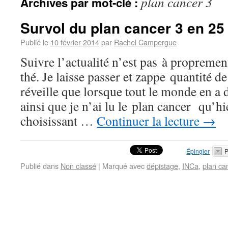
plan cancer 3
Archives par mot-clé :
Survol du plan cancer 3 en 25
Publié le
10 février 2014
par
Rachel Campergue
Suivre l’actualité n’est pas à propremen
thé. Je laisse passer et zappe quantité d
réveille que lorsque tout le monde en a d
ainsi que je n’ai lu le plan cancer qu’h
choisissant …
Continuer la lecture
→
Épingler
P
Publié dans
Non classé
|
Marqué avec
dépistage
,
INCa
,
plan ca