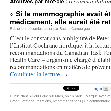
recommandation
Archives par mot-clé :
« Si la mammographie avait ét
médicament, elle aurait été re
Publié le
1 décembre 2011
par
Rachel Campergue
C’est le constat sans ambiguïté de Peter
l’Institut Cochrane nordique, à la lectur
recommandations du Canadian Task For
Health Care − organisme chargé d’établ
recommandations en matière de préven
Continuer la lecture
→
Épingler
P
Publié dans
Ailleurs que sur Mars, on en parle
|
Marqué avec
et
Peter Gotzsche
,
réactions
,
recommandations
|
Un commentaire