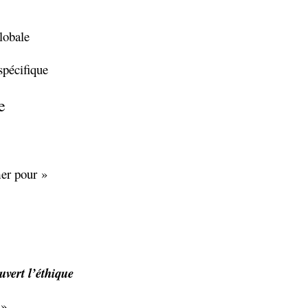
lobale
spécifique
e
er pour »
uvert l’éthique
 »