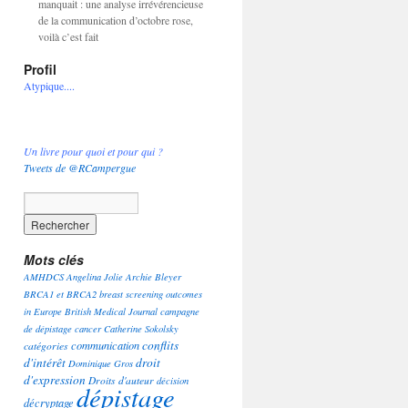
manquait : une analyse irrévérencieuse
de la communication d’octobre rose,
voilà c’est fait
Profil
Atypique....
Un livre pour quoi et pour qui ?
Tweets de @RCampergue
Mots clés
AMHDCS
Angelina Jolie
Archie Bleyer
BRCA1 et BRCA2
breast screening outcomes
in Europe
British Medical Journal
campagne
de dépistage
cancer
Catherine Sokolsky
conflits
communication
catégories
d'intérêt
droit
Dominique Gros
d'expression
Droits d'auteur
décision
dépistage
décryptage