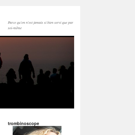
Parce qu'on n'est jamais si bien servi que par
soi-même
trombinoscope