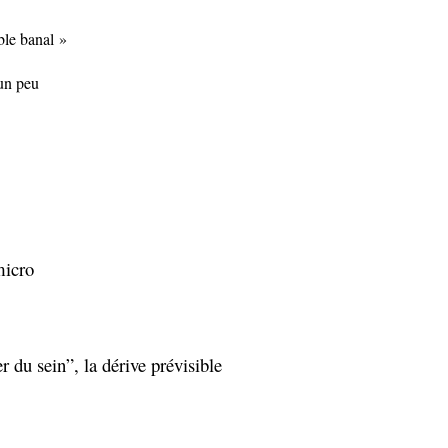
ble banal »
 un peu
micro
r du sein”, la dérive prévisible