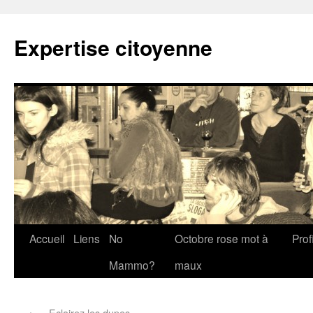
Expertise citoyenne
Accueil
Liens
No
Octobre rose mot à
Profi
Mammo?
maux
←
« Eclairez les dupes… »