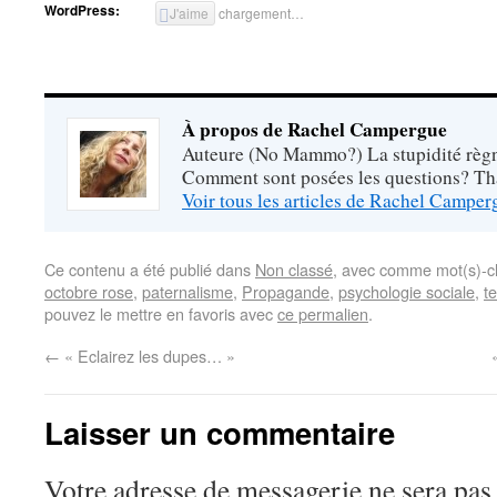
WordPress:
J'aime
chargement…
À propos de Rachel Campergue
Auteure (No Mammo?) La stupidité règne
Comment sont posées les questions? Tha
Voir tous les articles de Rachel Campe
Ce contenu a été publié dans
Non classé
, avec comme mot(s)-c
octobre rose
,
paternalisme
,
Propagande
,
psychologie sociale
,
t
pouvez le mettre en favoris avec
ce permalien
.
←
« Eclairez les dupes… »
Laisser un commentaire
Votre adresse de messagerie ne sera pas