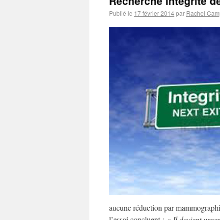
Recherche Intégrité 
Publié le
17 février 2014
par
Rachel Cam
aucune réduction par mammographie d
l’essai concluent :
« Il devient urge