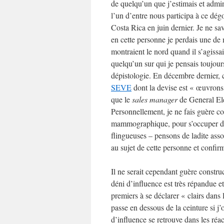
de quelqu’un que j’estimais et admi
l’un d’entre nous participa à ce dég
Costa Rica en juin dernier. Je ne s
en cette personne je perdais une de
montraient le nord quand il s’agissa
quelqu’un sur qui je pensais toujour
dépistologie. En décembre dernier, c
SEVE
dont la devise est « œuvrons 
que le
sales
manager
de General Ele
Personnellement, je ne fais guère c
mammographique, pour s’occuper de
flingueuses – pensons de ladite asso
au sujet de cette personne et confir
Il ne serait cependant guère construc
déni d’influence est très répandue e
premiers à se déclarer « clairs dans l
passe en dessous de la ceinture si j
d’influence se retrouve dans les réa