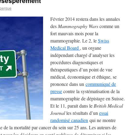
désespérément
pergue
Février 2014 restera dans les annales
des
Mammography Wars
comme un
fort mauvais mois pour la
mammographie. Le 2, le
Swiss
Medical Board
, un organe
indépendant chargé d’analyser les
procédures diagnostiques et
thérapeutiques d’un point de vue
médical, économique et éthique, se
prononce dans un
communiqué de
presse
contre la systématisation de la
mammographie de dépistage en Suisse.
Et le 11, parait dans le
British Medical
Journal
les résultats d’un
essai
randomisé canadien
qui ne montre
e la mortalité par cancer du sein sur 25 ans. Les auteurs de
nt pour les décideurs en santé publique de déterminer si les