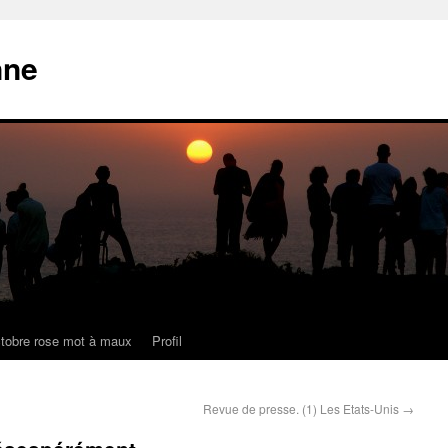
nne
tobre rose mot à maux
Profil
Revue de presse. (1) Les Etats-Unis
→