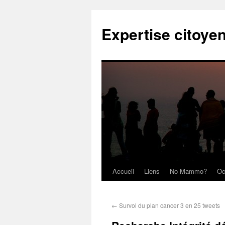
Expertise citoye
Accueil
Liens
No Mammo?
Oc
←
Survol du plan cancer 3 en 25 tweets