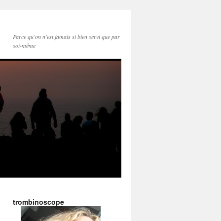
Parce qu'on n'est jamais si bien servi que par
soi-même
trombinoscope