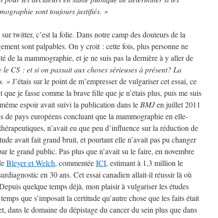
graphie sont toujours justifiés. »
sur twitter, c’est la folie. Dans notre camp des douteurs de la
ment sont palpables. On y croit : cette fois, plus personne ne
ité de la mammographie, et je ne suis pas la dernière à y aller de
e le CS : et si on passait aux choses sérieuses à présent? La
s. »
J’étais sur le point de m’empresser de vulgariser cet essai, ce
 que je fasse comme la brave fille que je n’étais plus, puis me suis
même espoir avait suivi la publication dans le
BMJ
en juillet 2011
ires de pays européens concluant que la mammographie en elle-
érapeutiques, n’avait eu que peu d’influence sur la réduction de
tude avait fait grand bruit, et pourtant elle n’avait pas pu changer
r le grand public. Pas plus que n’avait su le faire, en novembre
 de
Bleyer et Welch
, commentée
ICI
, estimant à 1,3 million le
diagnostic en 30 ans. Cet essai canadien allait-il réussir là où
Depuis quelque temps déjà, mon plaisir à vulgariser les études
 temps que s’imposait la certitude qu’autre chose que les faits était
fet, dans le domaine du dépistage du cancer du sein plus que dans