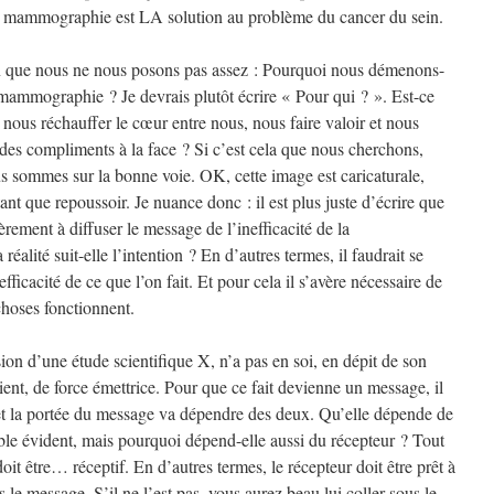
la mammographie est LA solution au problème du cancer du sein.
on que nous ne nous posons pas assez : Pourquoi nous démenons-
 mammographie ? Je devrais plutôt écrire « Pour qui ? ». Est-ce
nous réchauffer le cœur entre nous, nous faire valoir et nous
des compliments à la face ? Si c’est cela que nous cherchons,
us sommes sur la bonne voie. OK, cette image est caricaturale,
tant que repoussoir. Je nuance donc : il est plus juste d’écrire que
ement à diffuser le message de l’inefficacité de la
éalité suit-elle l’intention ? En d’autres termes, il faudrait se
ficacité de ce que l’on fait. Et pour cela il s’avère nécessaire de
hoses fonctionnent.
ion d’une étude scientifique X, n’a pas en soi, en dépit de son
ient, de force émettrice. Pour que ce fait devienne un message, il
 et la portée du message va dépendre des deux. Qu’elle dépende de
mble évident, mais pourquoi dépend-elle aussi du récepteur ? Tout
it être… réceptif. En d’autres termes, le récepteur doit être prêt à
le message. S’il ne l’est pas, vous aurez beau lui coller sous le