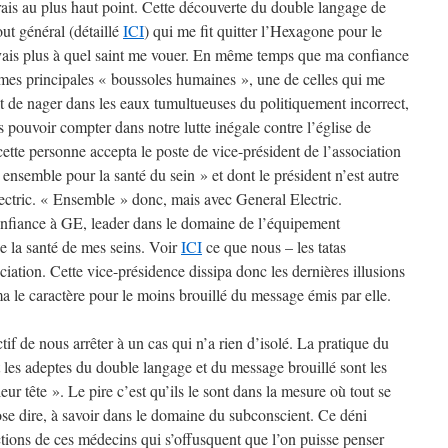
rais au plus haut point. Cette découverte du double langage de
out général (détaillé
ICI
) qui me fit quitter l’Hexagone pour le
avais plus à quel saint me vouer. En même temps que ma confiance
 mes principales « boussoles humaines », une de celles qui me
it de nager dans les eaux tumultueuses du politiquement incorrect,
s pouvoir compter dans notre lutte inégale contre l’église de
ette personne accepta le poste de vice-président de l’association
ensemble pour la santé du sein » et dont le président n’est autre
ctric. « Ensemble » donc, mais avec General Electric.
onfiance à GE, leader dans le domaine de l’équipement
 la santé de mes seins. Voir
ICI
ce que nous – les tatas
ciation. Cette vice-présidence dissipa donc les dernières illusions
ma le caractère pour le moins brouillé du message émis par elle.
tif de nous arrêter à un cas qui n’a rien d’isolé. La pratique du
t les adeptes du double langage et du message brouillé sont les
eur tête ». Le pire c’est qu’ils le sont dans la mesure où tout se
’ose dire, à savoir dans le domaine du subconscient. Ce déni
ctions de ces médecins qui s’offusquent que l’on puisse penser