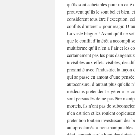
qu’ils sont achetables pour un café
prouvent qu’ils le sont bel et bien, e
considèrent tous être l’exception, cel
conflits d’intérêt » pour réagir. D’a
La vaste blague ! Avant qu’il ne soit 
que le conflit d’intérêt a accompli s
multiforme qu’il n’en a l’air et les c
certainement pas les plus dangereux. 
invisibles aux effets visibles, des d
proximité avec l’industrie, la façon
qui se passe en amont d’une pensée
autocensure, d’autant plus qu’elle n
médecins prétendent « gérer », « cont
sont persuadés de ne pas être manip
mortels, ils n’ont pas de subconsci
n’en est rien et les roulent copieuse
prétention tout en investissant des 
autoproclamés « non-manipulables ».
déni, connait sur le bout des doigts