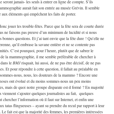
 ne seront jamais- les seuls à entrer en ligne de compte. S’ils
la mammographie aurait fait son entrée au musée Grévin. Il semble
er aux éléments qui empêchent les faits de porter.
donc jouer les trouble-fêtes. Parce que la fête sera de courte durée
us ne faisons pas preuve d’un minimum de lucidité et si nous
s bonnes questions. Et j’ai tant envie que la fête dure ! Qu’elle ne
 prenne, qu’il embrase la savane entière et ne se contente pas
nitiés. C’est pourquoi, pour l’heure, plutôt que de sabrer le
 de la mammographie, il me semble préférable de chercher à
 dans le
BMJ
risquait, lui aussi, de ne pas être décisif, de ne pas
s. Et pour répondre à cette question, il fallait au préalable en
ui sommes-nous, nous, les douteurs de la mammo ? Encore une
s choses ont évolué et du moins sommes-nous un peu moins
es, mais de quoi notre groupe disparate est-il formé ? En majorité
 viennent s’ajouter quelques journalistes au fait, quelques
 chercher l’information où il faut sur Internet, et enfin une
ux tatas flingueuses – ayant su prendre du recul par rapport à leur
e. Le fait est que la majorité des femmes, les premières intéressées