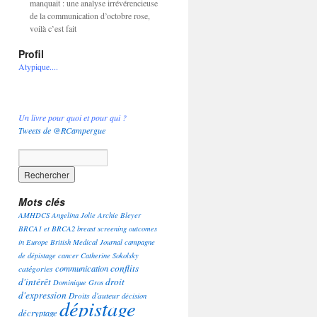
manquait : une analyse irrévérencieuse
de la communication d’octobre rose,
voilà c’est fait
Profil
Atypique....
Un livre pour quoi et pour qui ?
Tweets de @RCampergue
Mots clés
AMHDCS
Angelina Jolie
Archie Bleyer
BRCA1 et BRCA2
breast screening outcomes
in Europe
British Medical Journal
campagne
de dépistage
cancer
Catherine Sokolsky
conflits
communication
catégories
d'intérêt
droit
Dominique Gros
d'expression
Droits d'auteur
décision
dépistage
décryptage