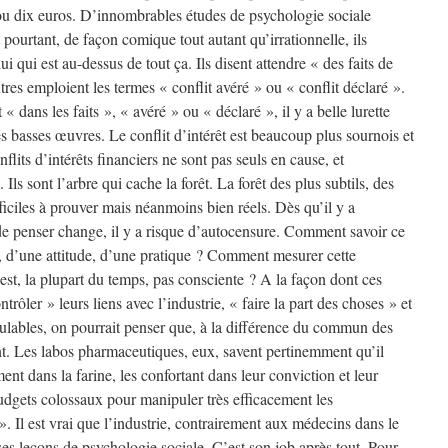
 ou dix euros. D’innombrables études de psychologie sociale
t pourtant, de façon comique tout autant qu’irrationnelle, ils
ui qui est au-dessus de tout ça. Ils disent attendre « des faits de
utres emploient les termes « conflit avéré » ou « conflit déclaré ».
« dans les faits », « avéré » ou « déclaré », il y a belle lurette
es basses œuvres. Le conflit d’intérêt est beaucoup plus sournois et
onflits d’intérêts financiers ne sont pas seuls en cause, et
Ils sont l’arbre qui cache la forêt. La forêt des plus subtils, des
ifficiles à prouver mais néanmoins bien réels. Dès qu’il y a
 de penser change, il y a risque d’autocensure. Comment savoir ce
, d’une attitude, d’une pratique ? Comment mesurer cette
’est, la plupart du temps, pas consciente ? A la façon dont ces
rôler » leurs liens avec l’industrie, « faire la part des choses » et
ulables, on pourrait penser que, à la différence du commun des
ent. Les labos pharmaceutiques, eux, savent pertinemment qu’il
ment dans la farine, les confortant dans leur conviction et leur
budgets colossaux pour manipuler très efficacement les
 Il est vrai que l’industrie, contrairement aux médecins dans le
 ses leçons de psychologie sociale. C’est son job après tout. Pour