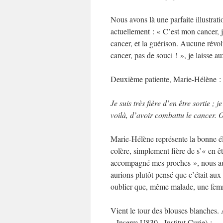
Nous avons là une parfaite illustrat
actuellement : « C’est mon cancer, j
cancer, et la guérison. Aucune révolt
cancer, pas de souci ! », je laisse 
Deuxième patiente, Marie-Hélène :
Je suis très fière d’en être sortie ;
voilà, d’avoir combattu le cancer. Ou
Marie-Hélène représente la bonne élèv
colère, simplement fière de s’« en êtr
accompagné mes proches », nous aur
aurions plutôt pensé que c’était au
oublier que, même malade, une femme
Vient le tour des blouses blanches
– Inserm U830, Institut Curie) :