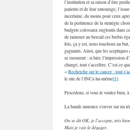
l’institution et sa raison d’être perd
patients et de leur entourage, l’iss
incertaine, du moins pour ceux aptes
de la pertinence de la stratégie choi
budgets colossaux engloutis dans cett
de ramener au bercail ces brebis éga
fois, ça y est, nous touchons au bu
gagnants. Ainsi, que les sceptiques d
se rassurent : si hier, l’impression 
changé, tout s’accélère. C’est ce 
«
Recherche sur le cancer : tout s’
le site de l’INCa lui-même
[1]
.
Procédons, si vous le voulez bien, à
La bande annonce s’ouvre sur un té
On se dit OK, je l’accepte, très bien
Mais je vais le dégager
.