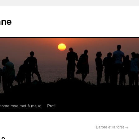
nne
tobre rose mot à maux
Profil
L’arbre et la forêt
→