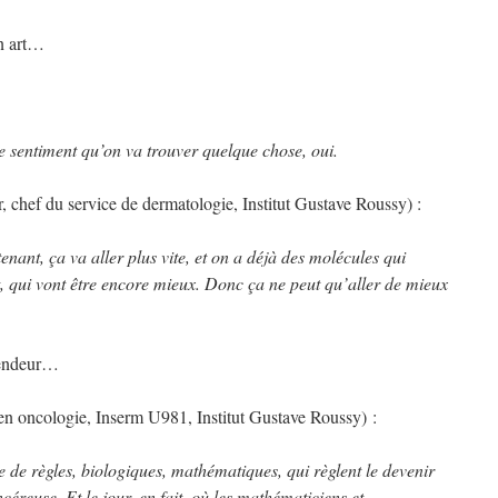
un art…
 le sentiment qu’on va trouver quelque chose, oui.
 chef du service de dermatologie, Institut Gustave Roussy) :
enant, ça va aller plus vite, et on a déjà des molécules qui
, qui vont être encore mieux. Donc ça ne peut qu’aller de mieux
lendeur…
n oncologie, Inserm U981, Institut Gustave Roussy) :
e de règles, biologiques, mathématiques, qui règlent le devenir
céreuse. Et le jour, en fait, où les mathématiciens et