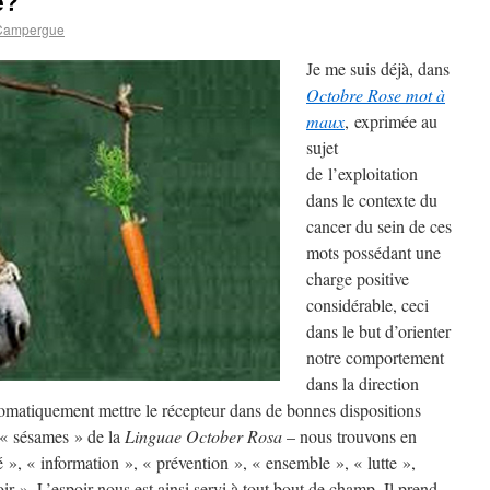
e?
Campergue
Je me suis déjà, dans
Octobre Rose mot à
maux
, exprimée au
sujet
de l’exploitation
dans le contexte du
cancer du sein de ces
mots possédant une
charge positive
considérable, ceci
dans le but d’orienter
notre comportement
dans la direction
omatiquement mettre le récepteur dans de bonnes dispositions
 « sésames » de la
Linguae October Rosa
– nous trouvons en
té », « information », « prévention », « ensemble », « lutte »,
ir ». L’espoir nous est ainsi servi à tout bout de champ. Il prend