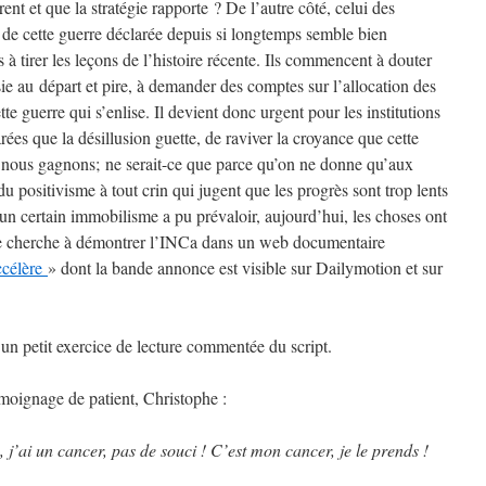
urent et que la stratégie rapporte ? De l’autre côté, celui des
ue de cette guerre déclarée depuis si longtemps semble bien
 à tirer les leçons de l’histoire récente. Ils commencent à douter
sie au départ et pire, à demander des comptes sur l’allocation des
e guerre qui s’enlise. Il devient donc urgent pour les institutions
rées que la désillusion guette, de raviver la croyance que cette
t, nous gagnons; ne serait-ce que parce qu’on ne donne qu’aux
u positivisme à tout crin qui jugent que les progrès sont trop lents
d’un certain immobilisme a pu prévaloir, aujourd’hui, les choses ont
que cherche à démontrer l’INCa dans un web documentaire
accélère
» dont la bande annonce est visible sur Dailymotion et sur
 un petit exercice de lecture commentée du script.
moignage de patient, Christophe :
, j’ai un cancer, pas de souci ! C’est mon cancer, je le prends !