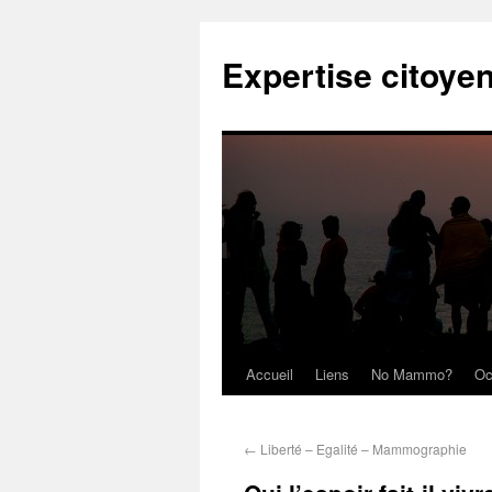
Expertise citoye
Accueil
Liens
No Mammo?
Oc
←
Liberté – Egalité – Mammographie