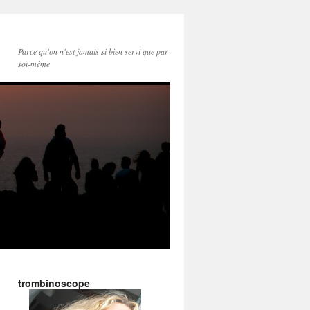
Parce qu'on n'est jamais si bien servi que par
soi-même
trombinoscope