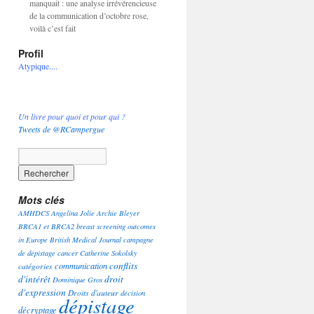
manquait : une analyse irrévérencieuse
de la communication d’octobre rose,
voilà c’est fait
Profil
Atypique....
Un livre pour quoi et pour qui ?
Tweets de @RCampergue
Mots clés
AMHDCS
Angelina Jolie
Archie Bleyer
BRCA1 et BRCA2
breast screening outcomes
in Europe
British Medical Journal
campagne
de dépistage
cancer
Catherine Sokolsky
conflits
communication
catégories
d'intérêt
droit
Dominique Gros
d'expression
Droits d'auteur
décision
dépistage
décryptage