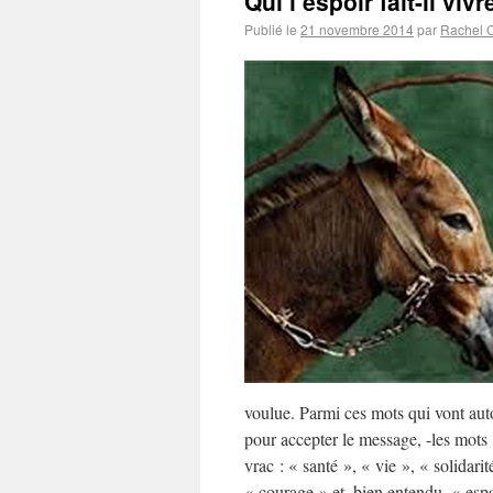
Qui l’espoir fait-il vivr
Publié le
21 novembre 2014
par
Rachel 
voulue. Parmi ces mots qui vont aut
pour accepter le message, -les mots
vrac : « santé », « vie », « solidari
« courage » et, bien entendu, « espo