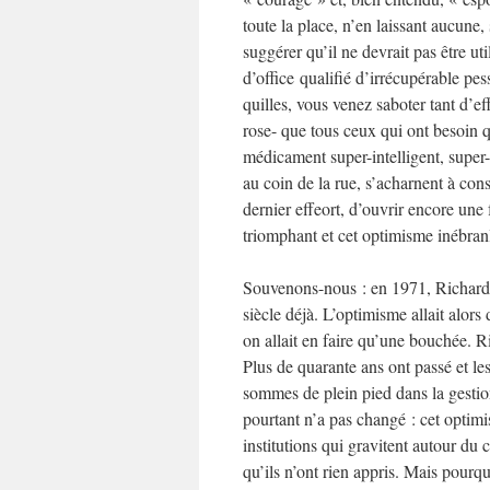
toute la place, n’en laissant aucune,
suggérer qu’il ne devrait pas être uti
d’office qualifié d’irrécupérable pes
quilles, vous venez saboter tant d’e
rose- que tous ceux qui ont besoin q
médicament super-intelligent, super-c
au coin de la rue, s’acharnent à const
dernier effeort, d’ouvrir encore une
triomphant et cet optimisme inébranl
Souvenons-nous : en 1971, Richard 
siècle déjà. L’optimisme allait alors
on allait en faire qu’une bouchée. R
Plus de quarante ans ont passé et le
sommes de plein pied dans la gestion,
pourtant n’a pas changé : cet optimi
institutions qui gravitent autour du
qu’ils n’ont rien appris. Mais pourq