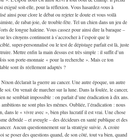
 si exiguë soit-elle, pour la réflexion. Vous hasardez-vous à
lisé ainsi pour clore le débat ou rejeter le doute et vous voilà
simiste, de rabat-joie, de trouble-fête. Tel un chien dans un jeu de
fforts de longue haleine. Vous cassez pour ainsi dire la baraque –
ue les citoyens continuent à s’accrocher à l’espoir que le
iblé, super-personnalisé ou le test de dépistage parfait est là, juste
ruire. Mettre enfin la main dessus est très simple : il suffit d’un
 fois son porte-monnaie « pour la recherche ». Mais ce ton
able sont ils réellement adaptés ?
Nixon déclarait la guerre au cancer. Une autre époque, un autre
 de soi. On venait de marcher sur la lune. Dans la foulée, le cancer,
ien ne semblait impossible : on parlait d’une éradication à dix ans.
s ambitions ne sont plus les mêmes. Oubliée, l’éradication : nous
 dans le « vivre avec », bien plus lucratif il est vrai. Une chose
sme débridé – et aveugle – des décideurs en santé publique et des
 cancer. Aucun questionnement sur la stratégie suivie. A croire
uoi se poser des questions quand, de son côté, tout va bien, quand