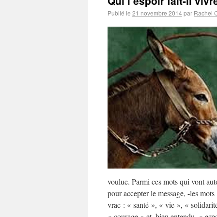
Qui l’espoir fait-il vivr
Publié le
21 novembre 2014
par
Rachel 
voulue. Parmi ces mots qui vont aut
pour accepter le message, -les mots
vrac : « santé », « vie », « solidari
« courage » et, bien entendu, « espo