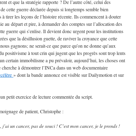
urent et que la stratégie rapporte ? De l’autre côté, celui des
ue de cette guerre déclarée depuis si longtemps semble bien
 à tirer les leçons de l’histoire récente. Ils commencent à douter
sie au départ et pire, à demander des comptes sur l’allocation des
e guerre qui s’enlise. Il devient donc urgent pour les institutions
rées que la désillusion guette, de raviver la croyance que cette
t, nous gagnons; ne serait-ce que parce qu’on ne donne qu’aux
u positivisme à tout crin qui jugent que les progrès sont trop lents
d’un certain immobilisme a pu prévaloir, aujourd’hui, les choses ont
que cherche à démontrer l’INCa dans un web documentaire
accélère
» dont la bande annonce est visible sur Dailymotion et sur
 un petit exercice de lecture commentée du script.
moignage de patient, Christophe :
, j’ai un cancer, pas de souci ! C’est mon cancer, je le prends !