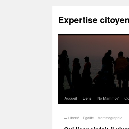
Expertise citoye
Accueil
Liens
No Mammo?
Oc
←
Liberté – Egalité – Mammographie