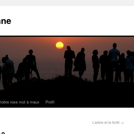
nne
tobre rose mot à maux
Profil
L’arbre et la forêt
→