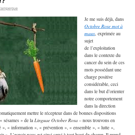
e?
Campergue
Je me suis déjà, dans
Octobre Rose mot à
maux
, exprimée au
sujet
de l’exploitation
dans le contexte du
cancer du sein de ces
mots possédant une
charge positive
considérable, ceci
dans le but d’orienter
notre comportement
dans la direction
omatiquement mettre le récepteur dans de bonnes dispositions
 « sésames » de la
Linguae October Rosa
– nous trouvons en
té », « information », « prévention », « ensemble », « lutte »,
ir ». L’espoir nous est ainsi servi à tout bout de champ. Il prend