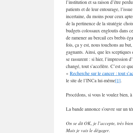
l’institution et sa raison d’être perd
patients et de leur entourage, l’iss
incertaine, du moins pour ceux aptes
de la pertinence de la stratégie choi
budgets colossaux engloutis dans cett
de ramener au bercail ces brebis éga
fois, ça y est, nous touchons au bu
gagnants. Ainsi, que les sceptiques d
se rassurent : si hier, l’impression 
changé, tout s’accélère. C’est ce 
«
Recherche sur le cancer : tout s’
le site de l’INCa lui-même
[1]
.
Procédons, si vous le voulez bien, à
La bande annonce s’ouvre sur un té
On se dit OK, je l’accepte, très bien
Mais je vais le dégager
.