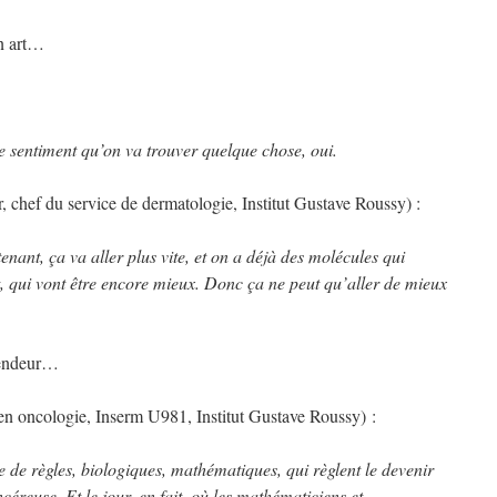
un art…
 le sentiment qu’on va trouver quelque chose, oui.
 chef du service de dermatologie, Institut Gustave Roussy) :
enant, ça va aller plus vite, et on a déjà des molécules qui
, qui vont être encore mieux. Donc ça ne peut qu’aller de mieux
lendeur…
n oncologie, Inserm U981, Institut Gustave Roussy) :
e de règles, biologiques, mathématiques, qui règlent le devenir
céreuse. Et le jour, en fait, où les mathématiciens et