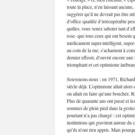
toute la place, n’en laissant aucune,
suggérer qu’il ne devrait pas être uti
d’office qualifié d’irrécupérable pes
quilles, vous venez saboter tant d’e
rose- que tous ceux qui ont besoin q
médicament super-intelligent, super-c
au coin de la rue, s’acharnent à const
dernier effeort, d’ouvrir encore une
triomphant et cet optimisme inébranl
Souvenons-nous : en 1971, Richard 
siècle déjà. L’optimisme allait alors
on allait en faire qu’une bouchée. R
Plus de quarante ans ont passé et le
sommes de plein pied dans la gestion,
pourtant n’a pas changé : cet optimi
institutions qui gravitent autour du
qu’ils n’ont rien appris. Mais pourq