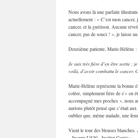
Nous avons là une parfaite illustrat
actuellement : « C’est mon cancer, j
cancer, et la guérison. Aucune révolt
cancer, pas de souci ! », je laisse 
Deuxième patiente, Marie-Hélène :
Je suis très fière d’en être sortie ;
voilà, d’avoir combattu le cancer. Ou
Marie-Hélène représente la bonne élèv
colère, simplement fière de s’« en êtr
accompagné mes proches », nous aur
aurions plutôt pensé que c’était au
oublier que, même malade, une femme
Vient le tour des blouses blanches
– Inserm U830, Institut Curie) :