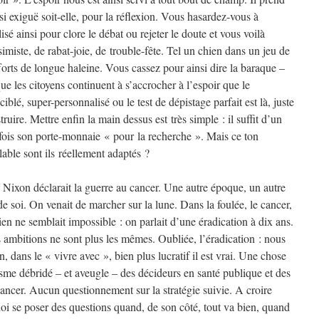
 si exiguë soit-elle, pour la réflexion. Vous hasardez-vous à
lisé ainsi pour clore le débat ou rejeter le doute et vous voilà
simiste, de rabat-joie, de trouble-fête. Tel un chien dans un jeu de
fforts de longue haleine. Vous cassez pour ainsi dire la baraque –
ue les citoyens continuent à s’accrocher à l’espoir que le
iblé, super-personnalisé ou le test de dépistage parfait est là, juste
ruire. Mettre enfin la main dessus est très simple : il suffit d’un
 fois son porte-monnaie « pour la recherche ». Mais ce ton
able sont ils réellement adaptés ?
Nixon déclarait la guerre au cancer. Une autre époque, un autre
 de soi. On venait de marcher sur la lune. Dans la foulée, le cancer,
ien ne semblait impossible : on parlait d’une éradication à dix ans.
s ambitions ne sont plus les mêmes. Oubliée, l’éradication : nous
 dans le « vivre avec », bien plus lucratif il est vrai. Une chose
sme débridé – et aveugle – des décideurs en santé publique et des
 cancer. Aucun questionnement sur la stratégie suivie. A croire
uoi se poser des questions quand, de son côté, tout va bien, quand