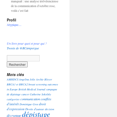
manquait : une analyse irrévérencieuse
de la communication d’octobre rose,
voilà c’est fait
Profil
Atypique....
Un livre pour quoi et pour qui ?
Tweets de @RCampergue
Mots clés
AMHDCS
Angelina Jolie
Archie Bleyer
BRCA1 et BRCA2
breast screening outcomes
in Europe
British Medical Journal
campagne
de dépistage
cancer
Catherine Sokolsky
conflits
communication
catégories
d'intérêt
droit
Dominique Gros
d'expression
Droits d'auteur
décision
dépistage
décryptage