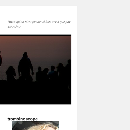
Parce qu'on n'est jamais si bien servi que par
soi-même
trombinoscope