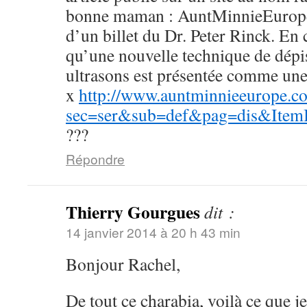
bonne maman : AuntMinnieEurope. I
d’un billet du Dr. Peter Rinck. En
qu’une nouvelle technique de dépist
ultrasons est présentée comme une
x
http://www.auntminnieeurope.c
sec=ser&sub=def&pag=dis&Ite
???
Répondre
Thierry Gourgues
dit :
14 janvier 2014 à 20 h 43 min
Bonjour Rachel,
De tout ce charabia, voilà ce que j