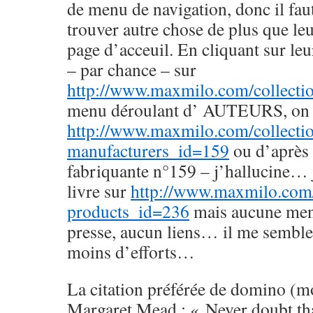
de menu de navigation, donc il fau
trouver autre chose de plus que le
page d’acceuil. En cliquant sur leur
– par chance – sur
http://www.maxmilo.com/collecti
menu déroulant d’ AUTEURS, on 
http://www.maxmilo.com/collecti
manufacturers_id=159
ou d’après 
fabriquante n°159 – j’hallucine… j
livre sur
http://www.maxmilo.com
products_id=236
mais aucune ment
presse, aucun liens… il me semble d
moins d’efforts…
La citation préférée de domino (m
Margaret Mead : « Never doubt tha