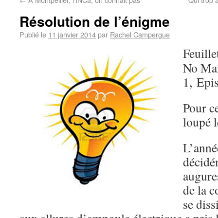
Résolution de l’énigme
Publié le
11 janvier 2014
par
Rachel Campergue
Feuille
No Ma
1, Epi
Pour ce
loupé l
L’ann
décidé
augure
de la 
se diss