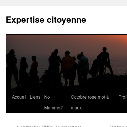
Expertise citoyenne
Accueil
Liens
No
Octobre rose mot à
Profi
Mammo?
maux
←
A Montpellier, l’INCa, on connait pas
Qui trop 