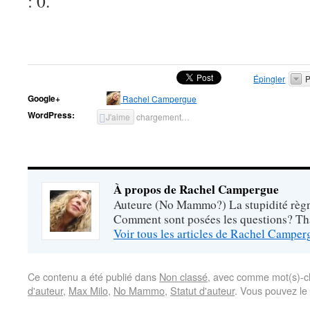
: 0.
Épingler
P
Google+
Rachel Campergue
WordPress:
J'aime
chargement…
À propos de Rachel Campergue
Auteure (No Mammo?) La stupidité règne
Comment sont posées les questions? Tha
Voir tous les articles de Rachel Campe
Ce contenu a été publié dans
Non classé
, avec comme mot(s)-c
d'auteur
,
Max Milo
,
No Mammo
,
Statut d'auteur
. Vous pouvez le