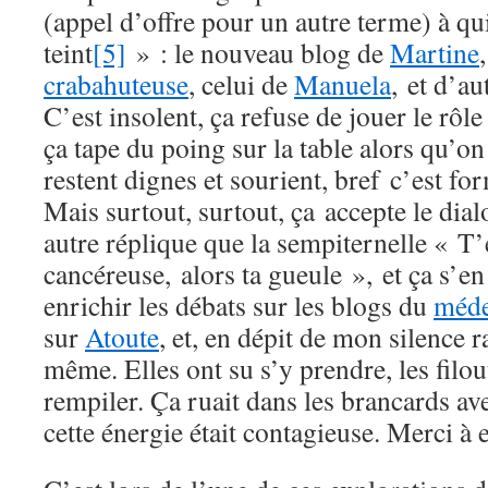
(appel d’offre pour un autre terme) à qui
teint
[5]
» : le nouveau blog de
Martine
crabahuteuse
, celui de
Manuela
, et d’a
C’est insolent, ça refuse de jouer le rôle
ça tape du poing sur la table alors qu’on
restent dignes et sourient, bref c’est f
Mais surtout, surtout, ça accepte le dia
autre réplique que la sempiternelle « T’
cancéreuse, alors ta gueule », et ça s’e
enrichir les débats sur les blogs du
méde
sur
Atoute
, et, en dépit de mon silence r
même. Elles ont su s’y prendre, les filou
rempiler. Ça ruait dans les brancards ave
cette énergie était contagieuse. Merci à e