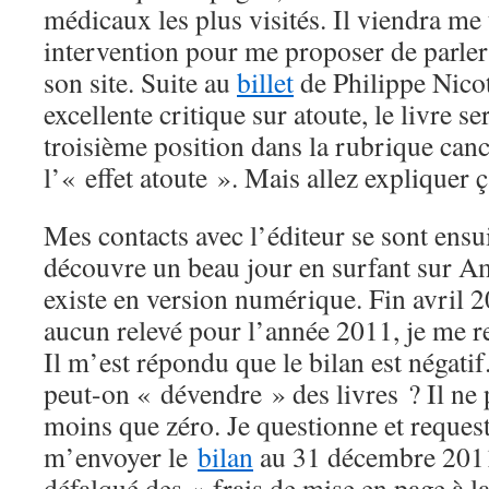
médicaux les plus visités. Il viendra m
intervention pour me proposer de parle
son site. Suite au
billet
de Philippe Nicot
excellente critique sur atoute, le livre 
troisième position dans la rubrique can
l’« effet atoute ». Mais allez explique
Mes contacts avec l’éditeur se sont ensui
découvre un beau jour en surfant sur A
existe en version numérique. Fin avril 2
aucun relevé pour l’année 2011, je me
Il m’est répondu que le bilan est négat
peut-on « dévendre » des livres ? Il ne 
moins que zéro. Je questionne et request
m’envoyer le
bilan
au 31 décembre 2011
défalqué des « frais de mise en page à la