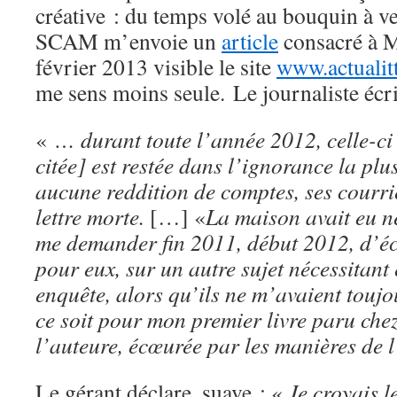
créative : du temps volé au bouquin à ve
SCAM m’envoie un
article
consacré à M
février 2013 visible le site
www.actualit
me sens moins seule. Le journaliste écri
«
… durant toute l’année 2012, celle-ci
citée] est restée dans l’ignorance la plu
aucune reddition de comptes, ses courrie
lettre morte.
[…] «
La maison avait eu n
me demander fin 2011, début 2012, d’éc
pour eux, sur un autre sujet nécessitan
enquête, alors qu’ils ne m’avaient toujo
ce soit pour mon premier livre paru che
l’auteure, écœurée par les manières de l
Le gérant déclare, suave : «
Je croyais l