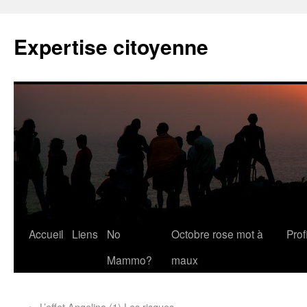
Expertise citoyenne
Accueil
Liens
No
Octobre rose mot à
Profi
Mammo?
maux
←
L’effet Angelina (1) Les risques