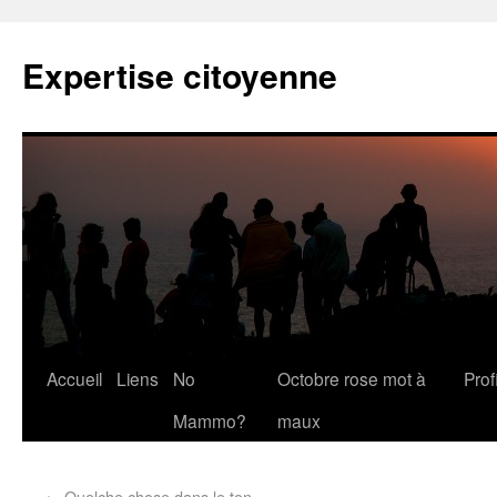
Expertise citoyenne
Accueil
Liens
No
Octobre rose mot à
Profi
Mammo?
maux
←
Quelche chose dans le ton…