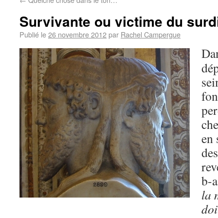
Survivante ou victime du surd
Publié le
26 novembre 2012
par
Rachel Campergue
Dan
dép
sei
fon
per
che
en 
des
rev
b-a
la 
doi