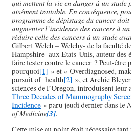
qui mettent la vie en danger à un stade 
aisément traitable. En conséquence, pour
programme de dépistage du cancer doit
augmenter l’incidence des cancers à un 
réduire celle des cancers à un stade ava
Gilbert Welch – Welchy- de la faculté 
Hampshire aux Etats-Unis, auteur des é
faire tester contre le cancer ? Peut-être p
pourquoi
[1]
» et « Overdiagnosed, maki
pursuit of health
[2]
», et Archie Bleyer,
sciences de l’Oregon, introduisent leur 
Three Decades of Mammography Screen
Incidence
» paru jeudi dernier dans le
N
[3]
of Medicine
.
Cette mise au point était nécessaire tant