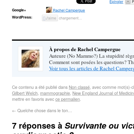
Épingler
P
Google+
Rachel Campergue
WordPress:
J'aime
chargement…
À propos de Rachel Campergue
Auteure (No Mammo?) La stupidité règne
Comment sont posées les questions? Tha
Voir tous les articles de Rachel Campe
Ce contenu a été publié dans
Non classé
, avec comme mot(s)-c
Gilbert Welch
,
mammographie
,
New England Journal of Medici
mettre en favoris avec
ce permalien
.
←
Quelche chose dans le ton…
7 réponses à
Survivante ou vic