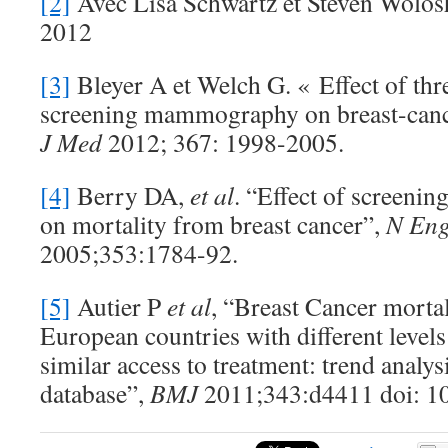
[2]
Avec Lisa Schwartz et Steven Wolosh
2012
[3]
Bleyer A et Welch G. « Effect of thr
screening mammography on breast-can
J Med
2012; 367: 1998-2005.
[4]
Berry DA,
et al
. “Effect of screenin
on mortality from breast cancer”,
N Eng
2005;353:1784-92.
[5]
Autier P
et al
, “Breast Cancer morta
European countries with different levels
similar access to treatment: trend anal
database”,
BMJ
2011;343:d4411 doi: 1