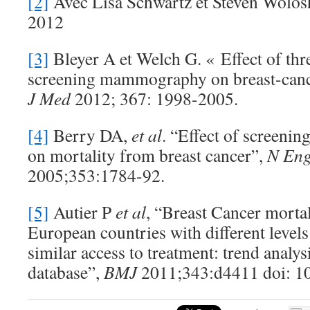
[2]
Avec Lisa Schwartz et Steven Wolosh
2012
[3]
Bleyer A et Welch G. « Effect of thr
screening mammography on breast-can
J Med
2012; 367: 1998-2005.
[4]
Berry DA,
et al
. “Effect of screenin
on mortality from breast cancer”,
N Eng
2005;353:1784-92.
[5]
Autier P
et al
, “Breast Cancer morta
European countries with different levels
similar access to treatment: trend anal
database”,
BMJ
2011;343:d4411 doi: 1