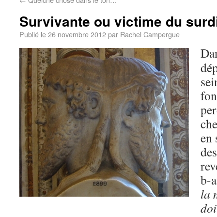
Survivante ou victime du surd
Publié le
26 novembre 2012
par
Rachel Campergue
Dan
dép
sei
fon
per
che
en 
des
rev
b-a
la 
doi