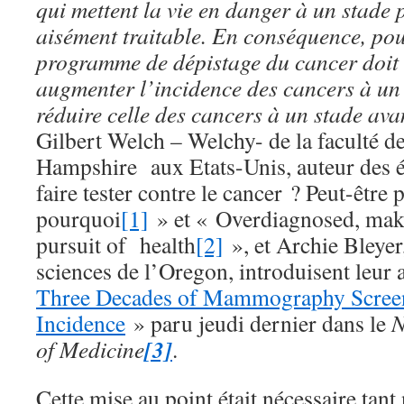
qui mettent la vie en danger à un stade 
aisément traitable. En conséquence, pour
programme de dépistage du cancer doit
augmenter l’incidence des cancers à un 
réduire celle des cancers à un stade ava
Gilbert Welch – Welchy- de la faculté 
Hampshire aux Etats-Unis, auteur des é
faire tester contre le cancer ? Peut-être p
pourquoi
[1]
» et « Overdiagnosed, maki
pursuit of health
[2]
», et Archie Bleyer,
sciences de l’Oregon, introduisent leur 
Three Decades of Mammography Screen
Incidence
» paru jeudi dernier dans le
N
[3]
of Medicine
.
Cette mise au point était nécessaire tant