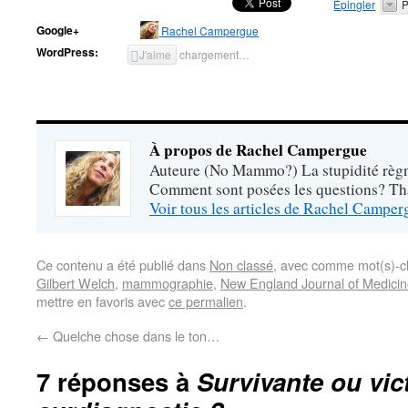
Épingler
P
Google+
Rachel Campergue
WordPress:
J'aime
chargement…
À propos de Rachel Campergue
Auteure (No Mammo?) La stupidité règne
Comment sont posées les questions? Tha
Voir tous les articles de Rachel Campe
Ce contenu a été publié dans
Non classé
, avec comme mot(s)-c
Gilbert Welch
,
mammographie
,
New England Journal of Medici
mettre en favoris avec
ce permalien
.
←
Quelche chose dans le ton…
7 réponses à
Survivante ou vic