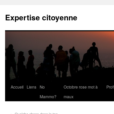
Expertise citoyenne
Accueil
Liens
No
Octobre rose mot à
Profi
Mammo?
maux
←
Quelche chose dans le ton…