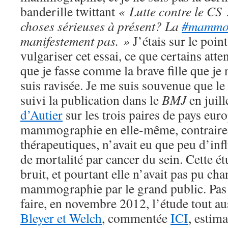
banderille twittant
« Lutte contre le CS 
choses sérieuses à présent? La
#mamm
manifestement pas. »
J’étais sur le poi
vulgariser cet essai, ce que certains att
que je fasse comme la brave fille que je 
suis ravisée. Je me suis souvenue que l
suivi la publication dans le
BMJ
en juil
d’Autier
sur les trois paires de pays eur
mammographie en elle-même, contraire
thérapeutiques, n’avait eu que peu d’inf
de mortalité par cancer du sein. Cette ét
bruit, et pourtant elle n’avait pas pu cha
mammographie par le grand public. Pas p
faire, en novembre 2012, l’étude tout a
Bleyer et Welch
, commentée
ICI
, estima