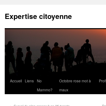
Expertise citoyenne
Accueil
Liens
No
Octobre rose mot à
Profi
Mammo?
maux
←
Survol du plan cancer 3 en 25 tweets
Re