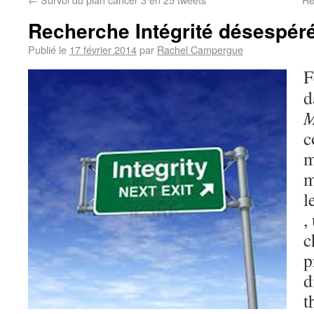
Recherche Intégrité désespér
Publié le
17 février 2014
par
Rachel Campergue
F
d
M
c
m
m
l
,
c
p
d
t