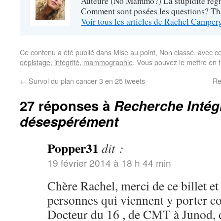
Auteure (No Mammo?) La stupidité règne
Comment sont posées les questions? Tha
Voir tous les articles de Rachel Campe
Ce contenu a été publié dans
Mise au point
,
Non classé
, avec c
dépistage
,
intégrité
,
mammographie
. Vous pouvez le mettre en 
←
Survol du plan cancer 3 en 25 tweets
Re
27 réponses à
Recherche Intégr
désespérément
Popper31
dit :
19 février 2014 à 18 h 44 min
Chère Rachel, merci de ce billet et 
personnes qui viennent y porter c
Docteur du 16 , de CMT à Junod,