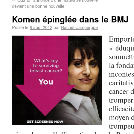
devient une bonne nouvelle
Komen épinglée dans le BMJ
Publié le
6 août 2012
par
Rachel Campergue
Emporté
« éduqu
soumett
la fond
incontes
caritati
cancer d
trompera
efficaci
moyen de
trompeu