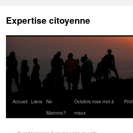
Expertise citoyenne
Accueil
Liens
No
Octobre rose mot à
Profi
Mammo?
maux
←
Quand l’annonce d’une mauvaise nouvelle