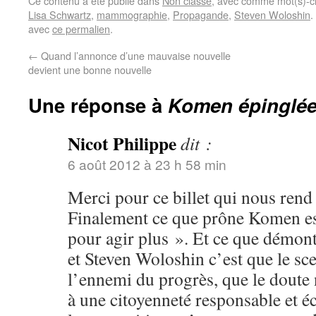
Ce contenu a été publié dans
Non classé
, avec comme mot(s)-c
Lisa Schwartz
,
mammographie
,
Propagande
,
Steven Woloshin
.
avec
ce permalien
.
←
Quand l’annonce d’une mauvaise nouvelle
devient une bonne nouvelle
Une réponse à
Komen épinglée
Nicot Philippe
dit :
6 août 2012 à 23 h 58 min
Merci pour ce billet qui nous rend 
Finalement ce que prône Komen es
pour agir plus ». Et ce que démon
et Steven Woloshin c’est que le sc
l’ennemi du progrès, que le doute 
à une citoyenneté responsable et écl